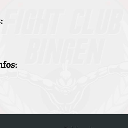
:
nfos: