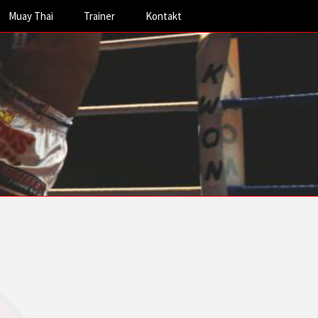
Muay Thai
Trainer
Kontakt
Thaiboxen Thailand
Mario Marras
Thaiboxen Deutschland
Rick Skronn
Hannah Karst